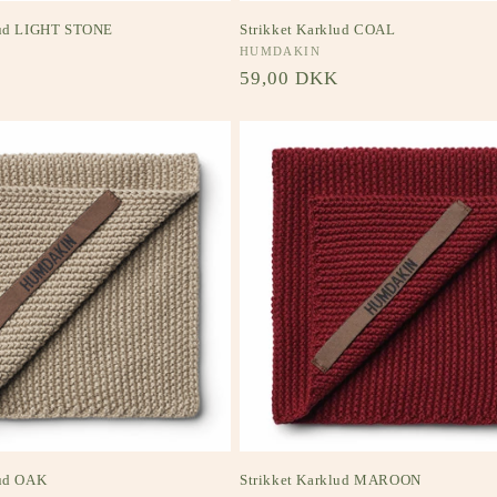
lud LIGHT STONE
Strikket Karklud COAL
Forhandler:
HUMDAKIN
s
Normalpris
59,00 DKK
lud OAK
Strikket Karklud MAROON