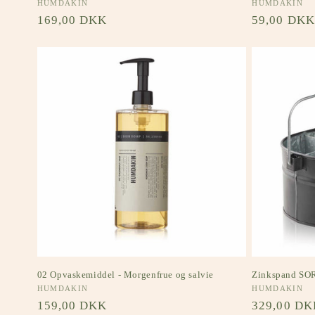
Forhandler:
HUMDAKIN
Forhandler:
HUMDAKIN
Normalpris
169,00 DKK
Normalpri
59,00 DKK
02 Opvaskemiddel - Morgenfrue og salvie
Zinkspand SO
Forhandler:
HUMDAKIN
Forhandler:
HUMDAKIN
Normalpris
159,00 DKK
Normalpri
329,00 DK