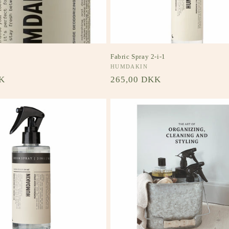
Fabric Spray 2-i-1
Forhandler:
HUMDAKIN
s
K
Normalpris
265,00 DKK