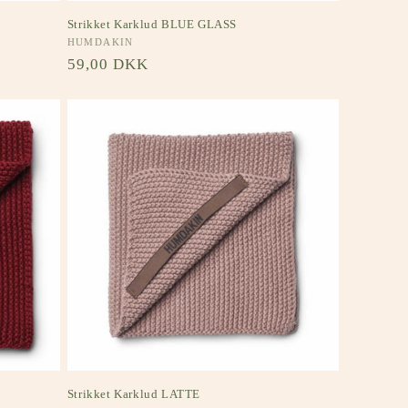
Strikket Karklud BLUE GLASS
Forhandler:
HUMDAKIN
Normalpris
59,00 DKK
Strikket Karklud LATTE