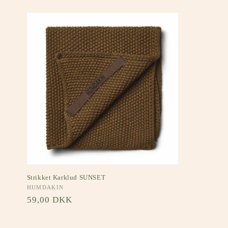
Strikket Karklud SUNSET
Forhandler:
HUMDAKIN
Normalpris
59,00 DKK