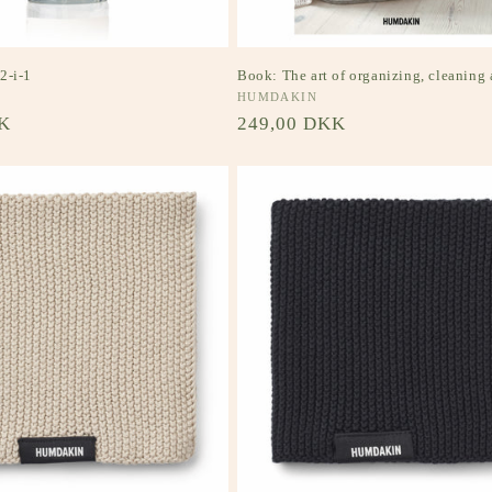
2-i-1
Book: The art of organizing, cleaning 
Forhandler:
HUMDAKIN
s
K
Normalpris
249,00 DKK