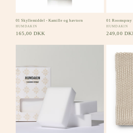
01 Skyllemiddel - Kamille og havtorn
01 Roomspray 
Forhandler:
HUMDAKIN
Forhandler:
HUMDAKIN
Normalpris
165,00 DKK
Normalpri
249,00 DK