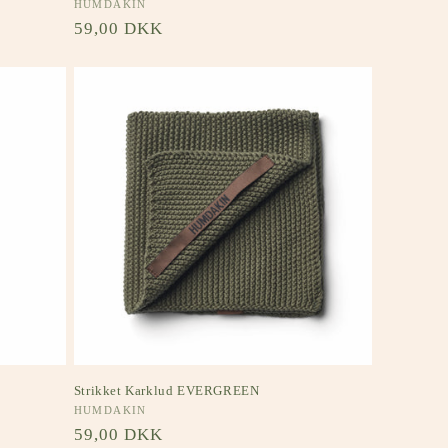
Forhandler:
HUMDAKIN
Normalpris
59,00 DKK
Strikket Karklud EVERGREEN
Forhandler:
HUMDAKIN
Normalpris
59,00 DKK