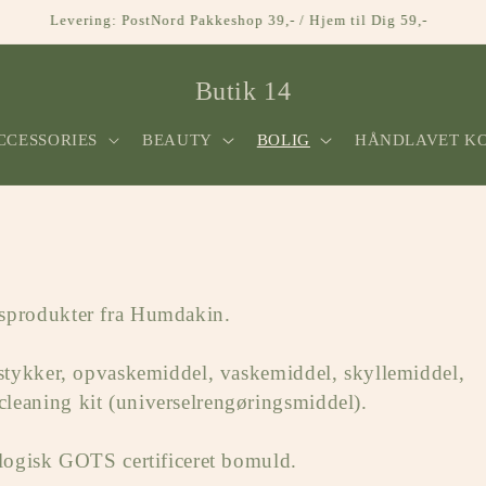
Lokal afhentning: kontakt os for reservation af vare i butikken.
Butik 14
CCESSORIES
BEAUTY
BOLIG
HÅNDLAVET K
gsprodukter fra Humdakin.
estykker, opvaskemiddel, vaskemiddel, skyllemiddel,
cleaning kit (universelrengøringsmiddel).
ologisk GOTS certificeret bomuld.