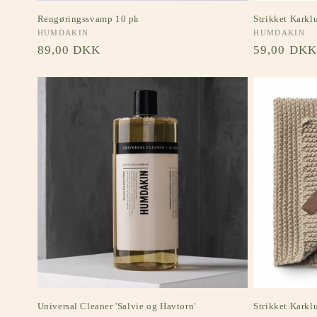
Rengøringssvamp 10 pk
Strikket Kark
Forhandler:
HUMDAKIN
Forhandler:
HUMDAKIN
Normalpris
89,00 DKK
Normalpri
59,00 DKK
Universal Cleaner 'Salvie og Havtorn'
Strikket Kark