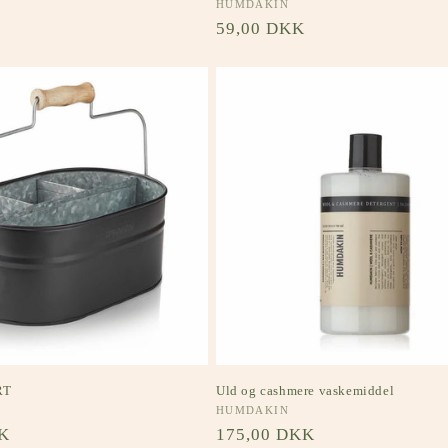
Forhandler:
HUMDAKIN
s
Normalpris
59,00 DKK
RT
Uld og cashmere vaskemiddel
Forhandler:
HUMDAKIN
s
K
Normalpris
175,00 DKK