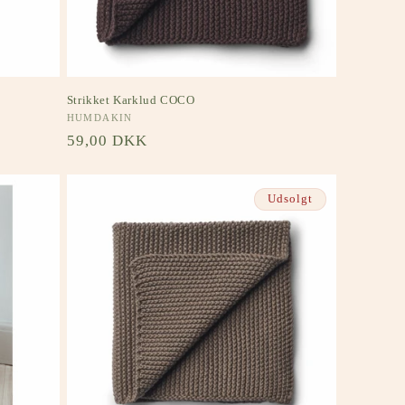
Strikket Karklud COCO
Forhandler:
HUMDAKIN
Normalpris
59,00 DKK
Udsolgt