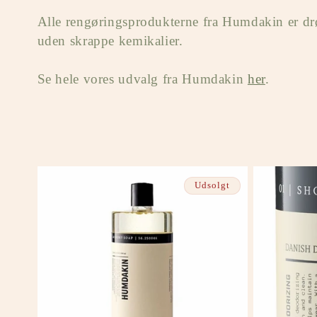
k
Alle rengøringsprodukterne fra Humdakin er drøj
uden skrappe kemikalier.
t
Se hele vores udvalg fra Humdakin
her
.
i
o
n
Udsolgt
: