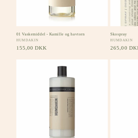
01 Vaskemiddel - Kamille og havtorn
Skospray
Forhandler:
HUMDAKIN
Forhandler:
HUMDAKIN
Normalpris
155,00 DKK
Normalpri
265,00 DK