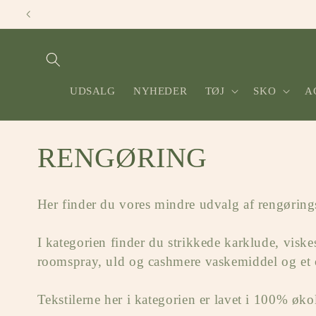
Gå til
indhold
UDSALG
NYHEDER
TØJ
SKO
A
K
RENGØRING
o
Her finder du vores mindre udvalg af rengørin
l
I kategorien finder du strikkede karklude, visk
l
roomspray, uld og cashmere vaskemiddel og et 
e
Tekstilerne her i kategorien er lavet i 100% øk