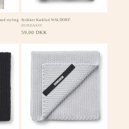
and styling
Strikket Karklud WALDORF
Forhandler:
HUMDAKIN
Normalpris
59,00 DKK