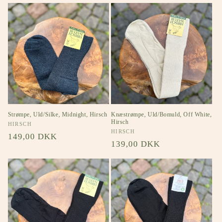
Strømpe, Uld/Silke, Midnight, Hirsch
Knæstrømpe, Uld/Bomuld, Off White,
Hirsch
Forhandler:
HIRSCH
Forhandler:
HIRSCH
Normalpris
149,00 DKK
Normalpris
139,00 DKK