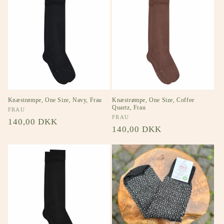
o
n
:
Knæstrømpe, One Size, Navy, Frau
Knæstrømpe, One Size, Coffee
Quartz, Frau
Forhandler:
FRAU
Forhandler:
FRAU
Normalpris
140,00 DKK
Normalpris
140,00 DKK