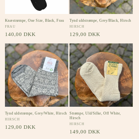
Knæstrømpe, One Size, Black, Frau
Tynd uldstrømpe, Grey/Black, Hirsch
Forhandler:
FRAU
Forhandler:
HIRSCH
Normalpris
140,00 DKK
Normalpris
129,00 DKK
Tynd uldstrømpe, Grey/White, Hirsch
Strømpe, Uld/Silke, Off White,
Hirsch
Forhandler:
HIRSCH
Forhandler:
HIRSCH
Normalpris
129,00 DKK
Normalpris
149,00 DKK