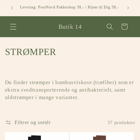
Gå til
Lokal af
Levering: PostNord Pakkeshop 39,- / Hjem til Dig 59,-
indhold
Butik 14
Indkøbskurv
K
STRØMPER
o
l
Du finder strømper i bambusviskose (træfiber) som er
l
ekstra svedtransporterende og antibakterielt, samt
uldstrømper i mange varianter.
e
k
t
Filtrer og sortér
37 produkter
i