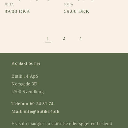
Forhandler:
JOHA
Forhandler:
JOHA
Normalpris
89,00 DKK
Normalpris
59,00 DKK
1
2
Kontakt os her
Butik 14 ApS
Korsgade 3D
5700 Svendborg
Telefon: 60 54 31 74
Mail: info@butik14.dk
Hvis du mangler en størrelse eller søger en bestemt