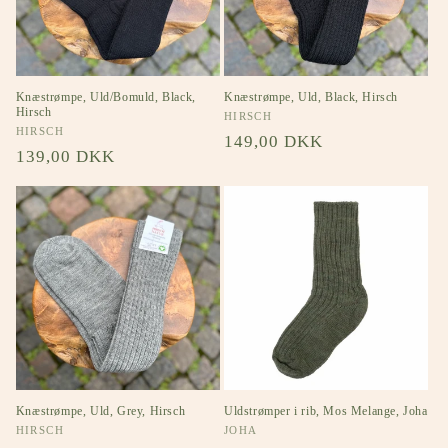
Knæstrømpe, Uld/Bomuld, Black,
Knæstrømpe, Uld, Black, Hirsch
Hirsch
Forhandler:
HIRSCH
Forhandler:
HIRSCH
Normalpris
149,00 DKK
Normalpris
139,00 DKK
Knæstrømpe, Uld, Grey, Hirsch
Uldstrømper i rib, Mos Melange, Joha
Forhandler:
HIRSCH
Forhandler:
JOHA