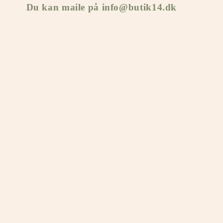
Du kan maile på info@butik14.dk
k
t
i
o
n
: