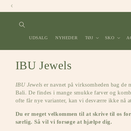
Gå til
indhold
UDSALG
NYHEDER
TØJ
SKO
A
K
IBU Jewels
o
IBU Jewels
er navnet på virksomheden bag de m
l
Bali. De findes i mange smukke farver og kombi
ofte får nye varianter, kan vi desværre ikke nå a
l
Du er meget velkommen til at skrive til os for 
særlig. Så vil vi forsøge at hjælpe dig.
e