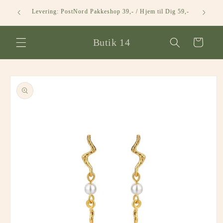
Gå til
Levering: PostNord Pakkeshop 39,- / Hjem til Dig 59,-
indhold
Butik 14
Indkøbskurv
å til
roduktoplysninger