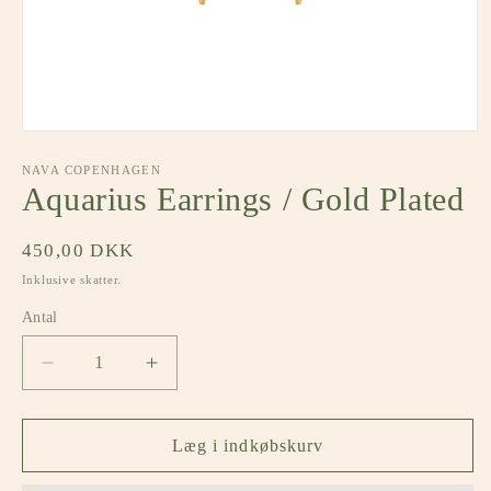
Åbn
mediet
1
NAVA COPENHAGEN
i
Aquarius Earrings / Gold Plated
modus
Normalpris
450,00 DKK
Inklusive skatter.
Antal
Antal
Reducer
Øg
antallet
antallet
for
for
Aquarius
Aquarius
Læg i indkøbskurv
Earrings
Earrings