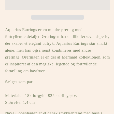
/
/
Gold
Gold
Plated
Plated
Aquarius Earrings er en mindre ørering med
fortryllende detaljer. Øreringen har en lille ferksvandsperle,
der skaber et elegant udtryk. Aquarius Earrings står smukt
alene, men kan også nemt kombineres med andre
øreringe. Øreringen er en del af Mermaid kollektionen, som
er inspireret af den magiske, legende og fortryllende
fortælling om havfruer.
Sælges som par.
Materiale:
18k forgyldt 925 sterlingsølv.
Størrelse: 1,4 cm
Nava Copenhagen er et dansk smykkebrand med base i