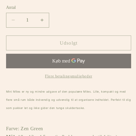
Antal
Antal
Reducer
Øg
antallet
antallet
for
for
Crossbody
Crossbody
Udsolgt
bag
bag
&#39;Mini
&#39;Mini
Miles&#39;
Miles&#39;
(zen
(zen
green)
green)
Flere betalingsmuligheder
Mini Miles er ny og mindre udgave af den populære Miles. Lille, kompakt og med
flere små rum både indvendig og udvendig til at organisere indholdet. Perfekt til dig
som pakker let og ikke gider den tunge skuldertaske.
Farve: Zen Green