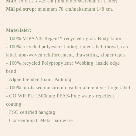
Mål:
18 x 12 x 4,5 cm (indholder svarende til 1 liter)
Mål på strop
: minimum 78 cm/maksimum 148 cm.
Materialer:
- 100% MIPAN® Regen™ recycled nylon: Body fabric
- 100% recycled polyester: Lining, inner label, thread, care
label, non-woven reinforcement, drawstring, zipper tapes
- 100% recycled Polypropylene: Webbing, inside edge
band
- Algae-blended foam: Padding
- 100% bio-based mushroom leather alternative: Logo label
- CO WR PU 1500mm: PFAS-Free water- repellent
coating
- FSC certified hangtag
- Conventional: Metal hardware