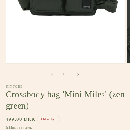
Åbn
Å
mediet
m
1
2
af
1
/
6
i
i
modus
m
KINTOBE
Crossbody bag 'Mini Miles' (zen
green)
Normalpris
499,00 DKK
Udsolgt
Inklusive skatter.