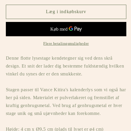
for
for
Lysestage,
Lysestage,
Læg i indkøbskurv
Hvid,
Hvid,
Vance
Vance
Kitira
Kitira
Flere betalingsmuligheder
Denne flotte lysestage kendetegner sig ved dens skrå
design. Et snit der lader dig bestemme fuldstændig hvilken
vinkel du synes der er den smukkeste.
Stagen passer til Vance Kitira's kalenderlys som vi også har
her på siden. Materialet er pulverlakeret og fremstillet af
kraftig genbrugsmetal. Ved brug af genbrugsmetal er hver
stage unik og små ujævnheder kan forekomme.
Højde: 4 cm x Ø9,5 cm (plads til lyset er ø4 cm)