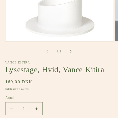
Åbn
Å
mediet
m
1
2
af
1
/
2
i
i
modus
m
VANCE KITIRA
Lysestage, Hvid, Vance Kitira
Normalpris
169,00 DKK
Inklusive skatter.
Antal
Antal
Reducer
Øg
antallet
antallet