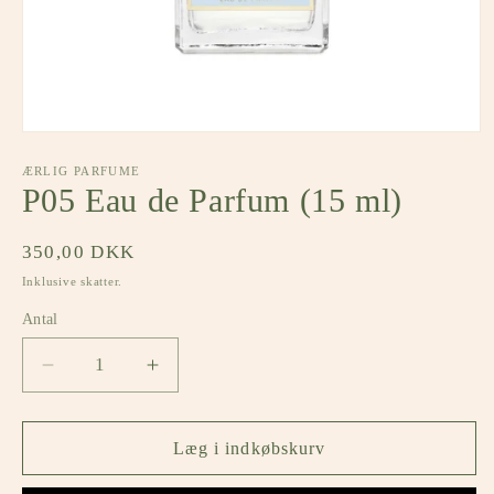
Åbn
mediet
1
ÆRLIG PARFUME
i
P05 Eau de Parfum (15 ml)
modus
Normalpris
350,00 DKK
Inklusive skatter.
Antal
Antal
Reducer
Øg
antallet
antallet
for
for
P05
P05
Læg i indkøbskurv
Eau
Eau