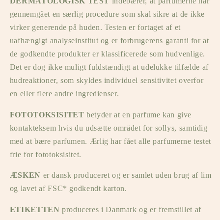
DERMATOLOGISK TEST
indebærer, at parfumerne har
gennemgået en særlig procedure som skal sikre at de ikke
virker generende på huden. Testen er fortaget af et
uafhængigt analyseinstitut og er forbrugerens garanti for at
de godkendte produkter er klassificerede som hudvenlige.
Det er dog ikke muligt fuldstændigt at udelukke tilfælde af
hudreaktioner, som skyldes individuel sensitivitet overfor
en eller flere andre ingredienser.
FOTOTOKSISITET
betyder at en parfume kan give
kontakteksem hvis du udsætte området for sollys, samtidig
med at bære parfumen. Ærlig har fået alle parfumerne testet
frie for fototoksisitet.
ÆSKEN
er dansk produceret og er samlet uden brug af lim
og lavet af FSC* godkendt karton.
ETIKETTEN
produceres i Danmark og er fremstillet af