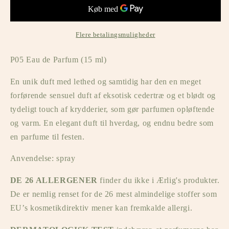
de
de
Parfum
Parfum
(15
(15
ml)
ml)
Flere betalingsmuligheder
P05 Eau de Parfum (15 ml)
En unik duft med lethed og samtidig har den en meget
forførende sensuel duft af eksotisk cedertræ og et blødt og
tydeligt touch af krydderier, som gør parfumen opløftende
og varm. En elegant duft til hverdag, og endnu bedre som
en parfume til festen.
Anvendelse: spray
DE 26 ALLERGENER
finder du ikke i Ærlig's produkter.
De er nemlig renset for de 26 mest almindelige stoffer som
EU’s kosmetikdirektiv mener kan fremkalde allergi.