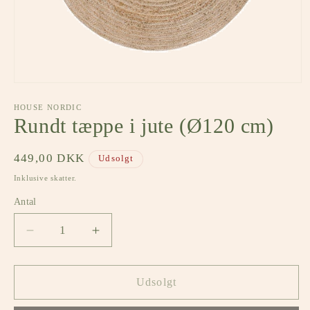
Åbn
mediet
1
HOUSE NORDIC
i
Rundt tæppe i jute (Ø120 cm)
modus
Normalpris
449,00 DKK
Udsolgt
Inklusive skatter.
Antal
Antal
Reducer
Øg
antallet
antallet
for
for
Rundt
Rundt
Udsolgt
tæppe
tæppe