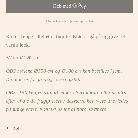
i
i
jute
jute
(Ø120
(Ø120
cm)
cm)
Flere betalingsmuligheder
Rundt tæppe i flettet naturjute. Blød at gå på og giver et
varmt look.
Måler Ø120 cm.
OBS målene Ø150 cm og Ø180 cm kan bestilles hjem.
Kontakt os for pris og leveringstid.
OBS OBS tæppet skal afhentes i Svendborg, eller sendes
efter aftale da fragtpriserne desværre kan være anerledes
på tunge varer. Kontakt os for at høre nærmere.
Del