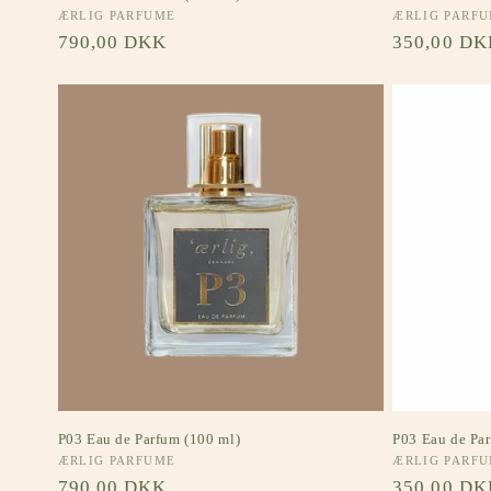
Forhandler:
ÆRLIG PARFUME
Forhandler:
ÆRLIG PARF
Normalpris
790,00 DKK
Normalpri
350,00 DK
P03 Eau de Parfum (100 ml)
P03 Eau de Par
Forhandler:
ÆRLIG PARFUME
Forhandler:
ÆRLIG PARF
Normalpris
790,00 DKK
Normalpri
350,00 DK