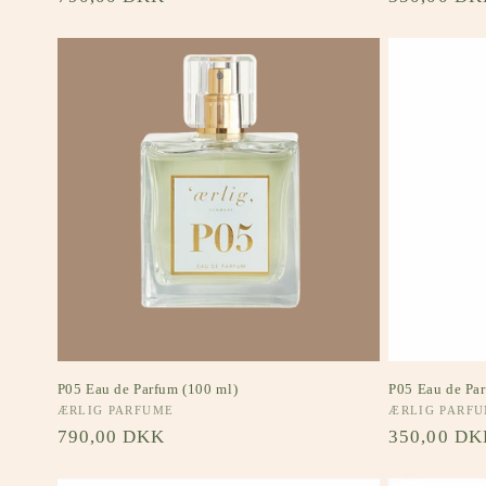
P05 Eau de Parfum (100 ml)
P05 Eau de Par
Forhandler:
ÆRLIG PARFUME
Forhandler:
ÆRLIG PARF
Normalpris
790,00 DKK
Normalpri
350,00 DK