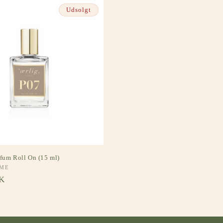
Udsolgt
fum Roll On (15 ml)
UME
s
K