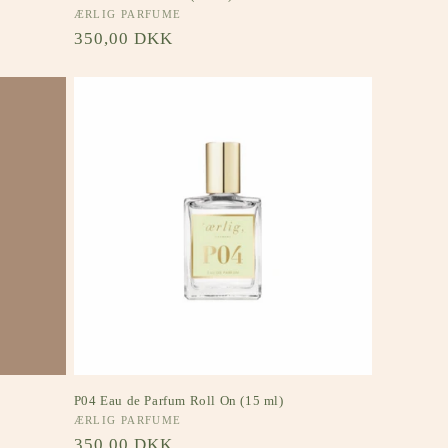
Forhandler:
ÆRLIG PARFUME
Normalpris
350,00 DKK
P04 Eau de Parfum Roll On (15 ml)
Forhandler:
ÆRLIG PARFUME
Normalpris
350,00 DKK