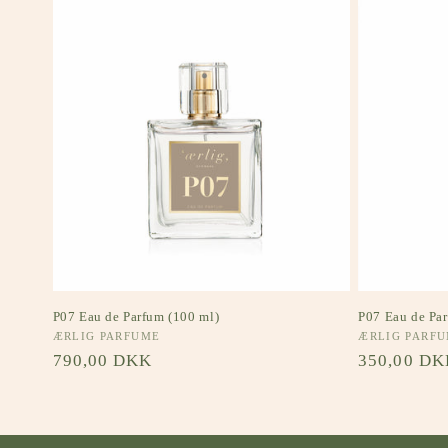
P07 Eau de Parfum (100 ml)
P07 Eau de Par
Forhandler:
ÆRLIG PARFUME
Forhandler:
ÆRLIG PARF
Normalpris
790,00 DKK
Normalpri
350,00 DK