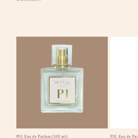
k
t
i
o
n
:
P01 Eau de Parfum (100 ml)
P01 Eau de Par