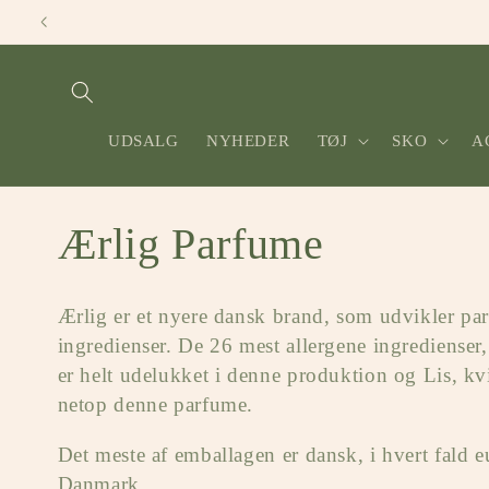
Gå til
indhold
UDSALG
NYHEDER
TØJ
SKO
A
K
Ærlig Parfume
o
Ærlig er et nyere dansk brand, som udvikler pa
l
ingredienser. De 26 mest allergene ingredienser,
er helt udelukket i denne produktion og Lis, kv
l
netop denne parfume.
Det meste af emballagen er dansk, i hvert fald 
e
Danmark.