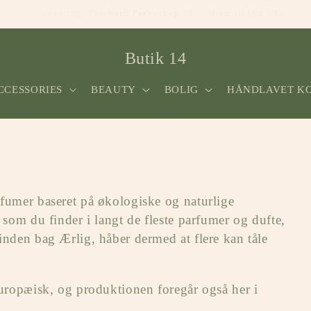
Lokal afhentning: kontakt os for reservation af vare i butikken.
Butik 14
CCESSORIES
BEAUTY
BOLIG
HÅNDLAVET K
rfumer baseret på økologiske og naturlige
 som du finder i langt de fleste parfumer og dufte,
inden bag Ærlig, håber dermed at flere kan tåle
europæisk, og produktionen foregår også her i