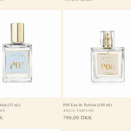
fum (15 ml)
P06 Eau de Parfum (100 ml)
UME
Forhandler:
ÆRLIG PARFUME
s
K
Normalpris
790,00 DKK