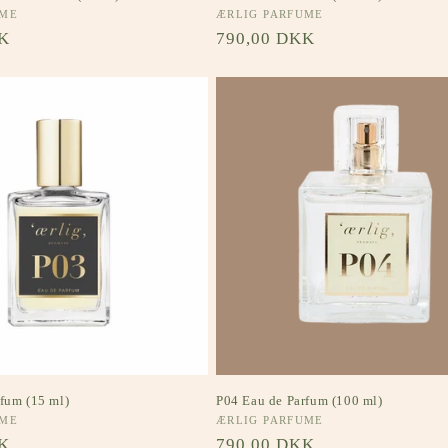
UME
Forhandler:
ÆRLIG PARFUME
s
K
Normalpris
790,00 DKK
fum (15 ml)
P04 Eau de Parfum (100 ml)
UME
Forhandler:
ÆRLIG PARFUME
s
K
Normalpris
790,00 DKK